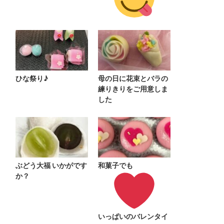
ひな祭り♪
母の日に花束とバラの
練りきりをご用意しま
した
ぶどう大福 いかがです
和菓子でも
か？
いっぱいのバレンタイ