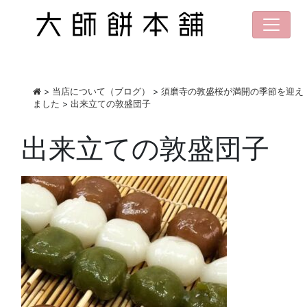
>
当店について（ブログ）
>
須磨寺の敦盛桜が満開の季節を迎え
ました
>
出来立ての敦盛団子
出来立ての敦盛団子