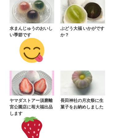
水まんじゅうのおいし
ぶどう大福 いかがです
い季節です
か？
ヤマダストアー須磨離
長田神社の月次祭に生
宮公園店に苺大福出品
菓子をお納めしました
します