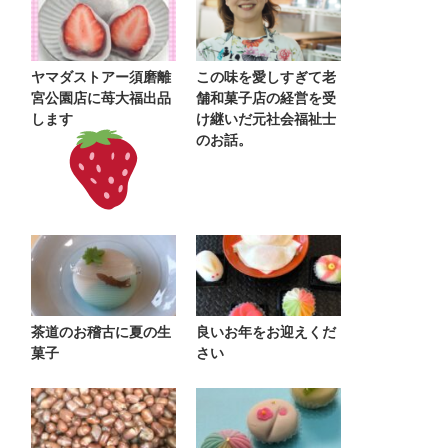
ヤマダストアー須磨離
この味を愛しすぎて老
宮公園店に苺大福出品
舗和菓子店の経営を受
します
け継いだ元社会福祉士
のお話。
茶道のお稽古に夏の生
良いお年をお迎えくだ
菓子
さい