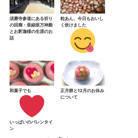
須磨寺参道にある祈り
粒あん、今日もおいし
の回廊・亜細亜万神殿
く炊けました
とお釈迦様の生涯のお
話
和菓子でも
正月餅と12月のお休み
について
いっぱいのバレンタイ
ン