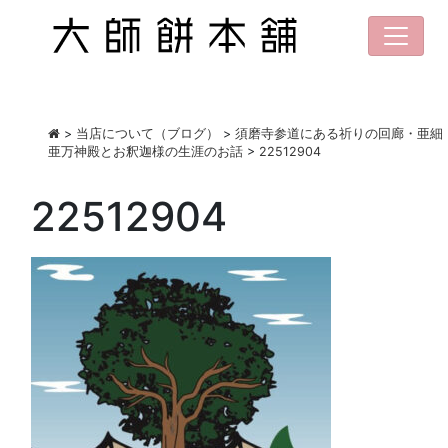
>
当店について（ブログ）
>
須磨寺参道にある祈りの回廊・亜細
亜万神殿とお釈迦様の生涯のお話
>
22512904
22512904